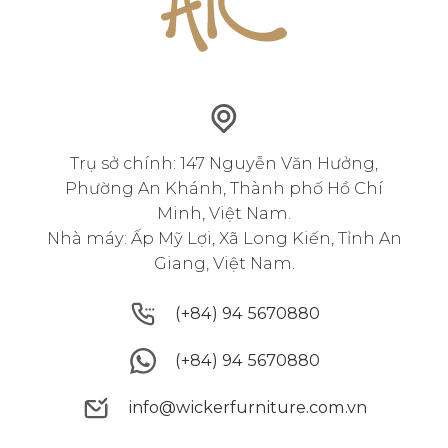
Trụ sở chính: 147 Nguyễn Văn Hưởng,
Phường An Khánh, Thành phố Hồ Chí
Minh, Việt Nam.
Nhà máy: Ấp Mỹ Lợi, Xã Long Kiến, Tỉnh An
Giang, Việt Nam.
(+84) 94 5670880
(+84) 94 5670880
(+84) 94 5670880
(+84) 94 5670880
info@wickerfurniture.com.vn