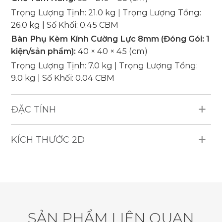
Trọng Lượng Tịnh: 21.0 kg | Trọng Lượng Tổng:
26.0 kg | Số Khối: 0.45 CBM
Bàn Phụ Kèm Kính Cường Lực 8mm (Đóng Gói: 1
kiện/sản phẩm):
40 × 40 × 45 (cm)
Trọng Lượng Tịnh: 7.0 kg | Trọng Lượng Tổng:
9.0 kg | Số Khối: 0.04 CBM
ĐẶC TÍNH
Vật Liệu Chống Chịu Thời Tiết: Mây nhựa HDPE
KÍCH THƯỚC 2D
dẹt, khung nhôm, đệm dày 7 cm, vải trượt nước
(250g), không có viền trang trí.
Sản Phẩm Bao Gồm: 1 Ghế Tắm Nắng, 1 Bàn Phụ
Kèm Kính Cường Lực 8mm.
Sức Chứa: 1 người.
Độ Bền: Trượt nước, chống tia UV, chịu được thời
S
Ả
N
P
H
Ẩ
M
L
I
Ê
N
Q
U
A
N
tiết khắc nghiệt.