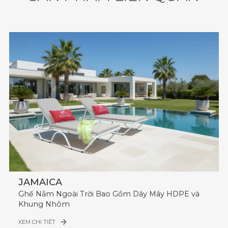
Số Lượng Giao Hàng: 138 bộ / 40'HQ.
JAMAICA
Ghế Nằm Ngoài Trời Bao Gồm Dây Mây HDPE và
Khung Nhôm
XEM CHI TIẾT