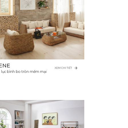
ENE
XEM CHI TIẾT
a lục bình bo tròn mềm mại