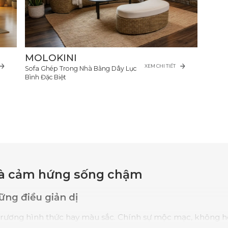
MOLOKINI
XEM CHI TIẾT
Sofa Ghép Trong Nhà Bằng Dây Lục
Bình Đặc Biệt
h và cảm hứng sống chậm
ững điều giản dị
trương hình thức hay màu sắc. Chính sự mộc mạc, không ho