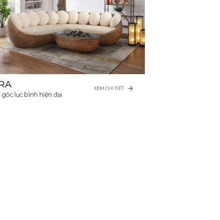
RA
XEM CHI TIẾT
 góc lục bình hiện đại