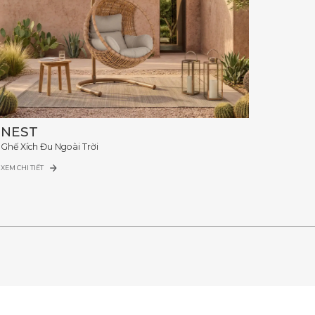
NEST
Ghế Xích Đu Ngoài Trời
XEM CHI TIẾT