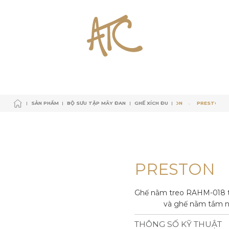
SẢN PHẨM
BỘ SƯU TẬP MÂY ĐAN
PRESTON
GHẾ XÍCH ĐU
PRESTON
PREST
SẢN PHẨM
BỘ SƯU TẬP MÂY ĐAN
GHẾ XÍCH ĐU
SẢN PHẨM
BỘ SƯU TẬP MÂY ĐAN
GHẾ XÍCH ĐU
PRESTON
PRESTON
SẢN PHẨM
BỘ SƯU TẬP MÂY ĐAN
GHẾ XÍCH ĐU
P
R
E
S
T
O
N
Ghế nằm treo RAHM-018 từ
và ghế nằm tắm nắ
THÔNG SỐ KỸ THUẬT