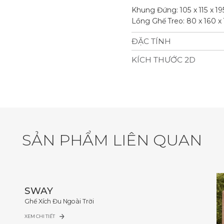
Khung Đứng: 105 x 115 x 19
Lồng Ghế Treo: 80 x 160 x 
ĐẶC TÍNH
Chất Liệu Chịu Được Mọi T
KÍCH THƯỚC 2D
dày 3cm, vải trượt nước 25
Các Bộ Phận Bao Gồm: 1 L
Sức Chứa: 1~2 người, tải tr
Độ Bền: Trượt nước, chống
S
Ả
N
P
H
Ẩ
M
L
I
Ê
N
Q
U
A
N
SWAY
Ghế Xích Đu Ngoài Trời
XEM CHI TIẾT