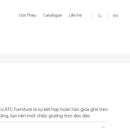
Tìm
Giới Thiệu
Catalogue
Liên hệ
EN
ON
PRESTON
Giới Thiệu
Catalogue
Liên hệ
kiếm
PRESTON
PRESTON
 ATC Furniture là sự kết hợp hoàn hảo giữa ghế treo
ng, tạo nên một chiếc giường treo độc đáo.