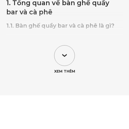
1. Tổng quan về bàn ghế quầy
bar và cà phê
1.1. Bàn ghế quầy bar và cà phê là gì?
Bàn ghế quầy bar và cà phê là nhóm sản
phẩm được thiết kế với chiều cao và cấu
trúc khác biệt so với bàn ghế thông thường,
nhằm phục vụ nhu cầu ngồi nhanh, giao
tiếp ngắn hoặc thưởng thức đồ uống tại
quầy. Chúng thường xuất hiện tại quán cà
phê, quầy bar, khu vực pantry hoặc các góc
sinh hoạt mang tính linh hoạt, nơi người
dùng không cần không gian ngồi cố định
trong thời gian dài.
1.2. Sự khác biệt giữa bàn ghế quầy bar