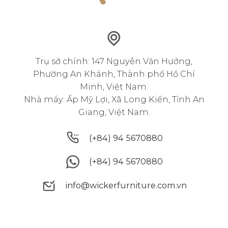
Trụ sở chính: 147 Nguyễn Văn Hưởng,
Phường An Khánh, Thành phố Hồ Chí
Minh, Việt Nam.
Nhà máy: Ấp Mỹ Lợi, Xã Long Kiến, Tỉnh An
Giang, Việt Nam.
(+84) 94 5670880
Bàn ghế ăn ngoài trời bằng mây nhựa vừa
(+84) 94 5670880
(+84) 94 5670880
đảm bảo độ bền vừa mang lại vẻ đẹp tự
nhiên
(+84) 94 5670880
info@wickerfurniture.com.vn
2. Những yếu tố cần cân nhắc khi
info@wickerfurniture.com.vn
lựa chọn bộ bàn ghế ăn ngoài