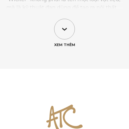
mà là kỹ thuật đan dùng để tạo ra nội thất
từ các sợi mây tự nhiên hoặc nhân tạo.
Trước đây, ghế wicker thường được làm từ
mây tự nhiên (rattan) – loại dây leo dẻo, bền
và đẹp. Tuy nhiên, với môi trường ngoài trời,
mây nhựa tổng hợp (synthetic wicker hay
HDPE wicker) mới là lựa chọn lý tưởng nhờ
khả năng chống tia UV, nước và độ ẩm cao.
Bàn ghế ăn ngoài trời bằng mây nhựa
thường có khung nhôm sơn tĩnh điện hoặc
thép phủ chống gỉ, giúp bàn ghế nhẹ, chắc
chắn và không bị rỉ sét. Tóm lại, bàn ghế ăn
mây ngoài trời mang lại sự cân bằng hoàn
hảo giữa vẻ đẹp tự nhiên của mây đan và độ
bền hiện đại của vật liệu tổng hợp.