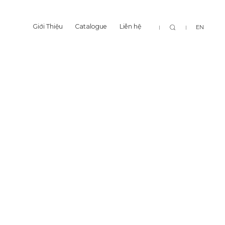
Tìm
Giới Thiệu
Catalogue
Liên hệ
EN
Giới Thiệu
Catalogue
Liên hệ
kiếm