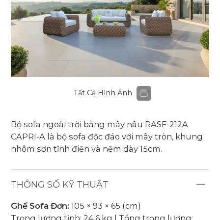
Tất Cả Hình Ảnh
Bộ sofa ngoài trời bằng mây nâu RASF-212A
CAPRI-A
là bộ sofa độc đáo với mây tròn, khung
nhôm sơn tĩnh điện và nệm dày 15cm.
THÔNG SỐ KỸ THUẬT
Ghế Sofa Đơn:
105 × 93 × 65 (cm)
Trọng lượng tịnh: 24.6 kg | Tổng trọng lượng: