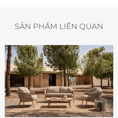
Độ Bền: Chống nước, chống tia UV, chịu được mọi
điều kiện thời tiết.
Số Lượng Giao Hàng: 24 bộ / container 40'HQ.
S
Ả
N
P
H
Ẩ
M
L
I
Ê
N
Q
U
A
N