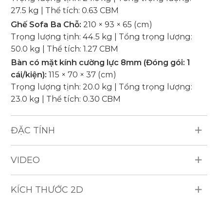
27.5 kg | Thể tích: 0.63 CBM
Ghế Sofa Ba Chỗ:
210 × 93 × 65 (cm)
Trọng lượng tịnh: 44.5 kg | Tổng trọng lượng:
50.0 kg | Thể tích: 1.27 CBM
Bàn có mặt kính cường lực 8mm (Đóng gói: 1
cái/kiện):
115 × 70 × 37 (cm)
Trọng lượng tịnh: 20.0 kg | Tổng trọng lượng:
23.0 kg | Thể tích: 0.30 CBM
ĐẶC TÍNH
Vật Liệu Chống Thời Tiết: Mây nhựa HDPE tròn
VIDEO
6mm, khung nhôm, đệm dày 15cm, vải trượt
nước (250g), có bo viền.
Sản Phẩm Bao Gồm: 2 Ghế sofa đơn, 1 Ghế sofa
KÍCH THƯỚC 2D
ba chỗ, 1 Bàn có mặt kính cường lực 8mm.
Sức Chứa: 4 người.